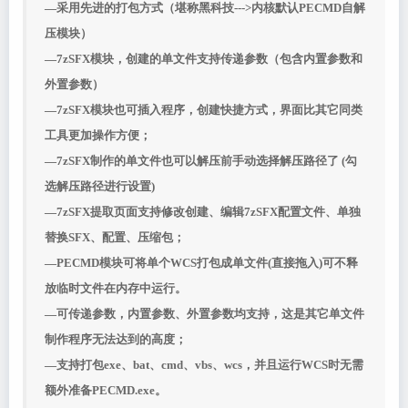
—采用先进的打包方式（堪称黑科技--->内核默认PECMD自解
压模块）
—7zSFX模块，创建的单文件支持传递参数（包含内置参数和
外置参数）
—7zSFX模块也可插入程序，创建快捷方式，界面比其它同类
工具更加操作方便；
—7zSFX制作的单文件也可以解压前手动选择解压路径了 (勾
选解压路径进行设置)
—7zSFX提取页面支持修改创建、编辑7zSFX配置文件、单独
替换SFX、配置、压缩包；
—PECMD模块可将单个WCS打包成单文件(直接拖入)可不释
放临时文件在内存中运行。
—可传递参数，内置参数、外置参数均支持，这是其它单文件
制作程序无法达到的高度；
—支持打包exe、bat、cmd、vbs、wcs，并且运行WCS时无需
额外准备PECMD.exe。