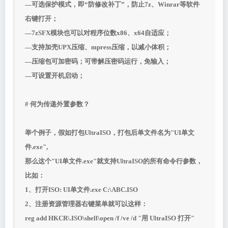
—可选保护模式，即“防修改补丁”，防止7z、Winrar等软件
右键打开；
—7zSFX模块也可以对程序位数x86、x64自适应；
—支持加壳UPX压缩、mpress压缩，以减小体积；
—压缩包可加密码；可带解压密码运行，免输入；
—可设置开机启动；
# 何为传递外置参数？
举个例子，假如打包UltraISO，打包后单文件名为"UI单文
件.exe",
那么这个"UI单文件.exe"就支持UltraISO的所有命令行参数，
比如：
1、打开ISO: UI单文件.exe C:\ABC.ISO
2、注册资源管理器右键菜单就可以这样：
reg add HKCR\.ISO\shell\open /f /ve /d "用 UltraISO 打开"