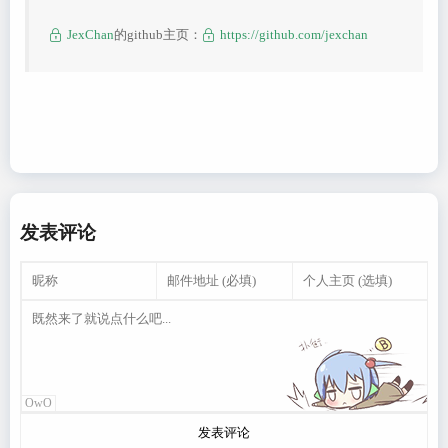
JexChan
的github主页：
https://github.com/jexchan
发表评论
OwO