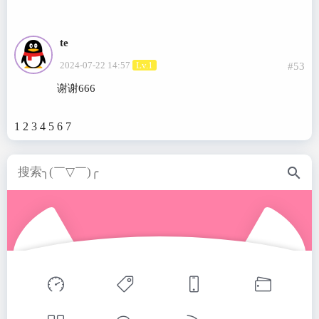
te
2024-07-22 14:57
Lv.1
#53
谢谢666
1
2
3
4
5
6
7
search