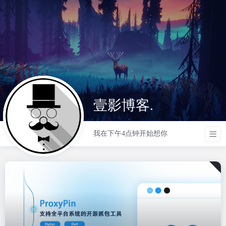
壹影博客.
我在下午4点钟开始想你