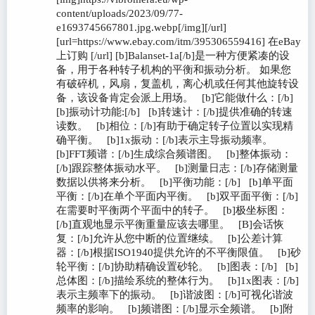
content/uploads/2023/09/77-
e1693745667801.jpg.webp[/img][/url]
[url=https://www.ebay.com/itm/395306559416] 在eBay
上订购 [/url]
[b]Balanset-1a[/b]是一种方便紧凑的设
备，用于各种转子机构的平衡和振动分析。 如果您
有破碎机，风扇，复盖机，离心机或任何其他旋转设
备，该设备肯定会派上用场。
[b]它能做什么：[/b]
[b]振动计功能:[/b]
[b]转速计：[/b]提供准确的转速
读数。
[b]相位：[/b]有助于确定转子位置以实现精
确平衡。
[b]1x振动：[/b]表示主导振动频率。
[b]FFT频谱：[/b]生成综合频谱图。
[b]整体振动：
[/b]跟踪整体振动水平。
[b]测量日志：[/b]存储测量
数据以供将来分析。
[b]平衡功能：[/b]
[b]单平面
平衡：[/b]在单个平面内平衡。
[b]双平面平衡：[/b]
在需要时平衡两个平面中的转子。
[b]极坐标图：
[/b]直观地显示平衡重量应该去哪里。
[B]会话恢
复：[/b]允许从您中断的位置继续。
[b]公差计算
器：[/b]根据ISO1940提供允许的不平衡限值。
[b]砂
轮平衡：[/b]协助精确设置砂轮。
[b]图表：[/b]
[b]
总体图：[/b]描绘系统的整体行为。
[b]1x图表：[/b]
表示主频率下的振动。
[b]谐波图：[/b]可视化谐波
频率的影响。
[b]频谱图：[/b]显示全频谱。
[b]附