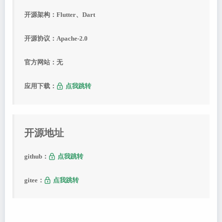
开源架构：
Flutter、Dart
开源协议：Apache-2.0
官方网站：无
应用下载：
点我跳转
开源地址
github：
点我跳转
gitee：
点我跳转