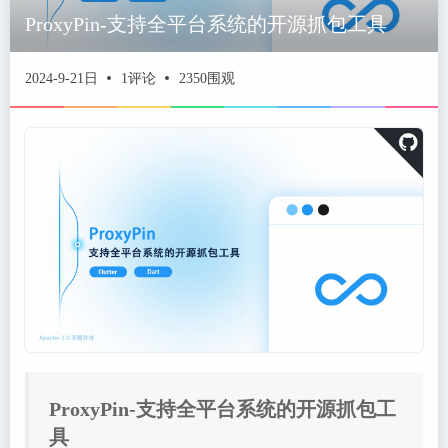
ProxyPin-支持全平台系统的开源抓包工具
2024-9-21日
1评论
2350围观
ProxyPin-支持全平台系统的开源抓包工
具