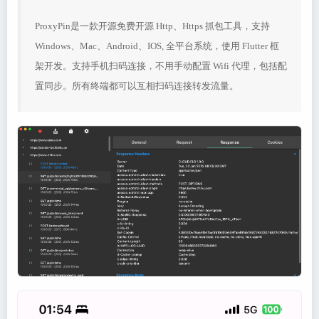
ProxyPin是一款开源免费开源 Http、Https 抓包工具，支持
Windows、Mac、Android、IOS, 全平台系统，使用 Flutter 框
架开发。支持手机扫码连接，不用手动配置 Wifi 代理，包括配
置同步。所有终端都可以互相扫码连接转发流量。