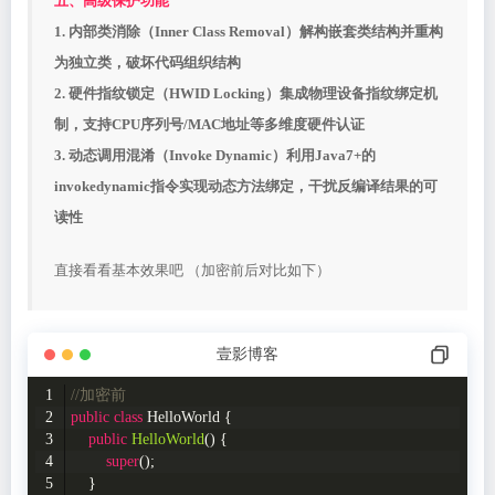
五、高级保护功能
1. 内部类消除（Inner Class Removal）解构嵌套类结构并重构
为独立类，破坏代码组织结构
2. 硬件指纹锁定（HWID Locking）集成物理设备指纹绑定机
制，支持CPU序列号/MAC地址等多维度硬件认证
3. 动态调用混淆（Invoke Dynamic）利用Java7+的
invokedynamic指令实现动态方法绑定，干扰反编译结果的可
读性
直接看看基本效果吧 （加密前后对比如下）
壹影博客
//加密前
public
class
HelloWorld
{
public
HelloWorld
()
{
super
();
    }