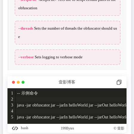
obfuscation
--threads
Sets the number of threads the obfuscator should us
e
--verbose
Sets logging to verbose mode
壹影博客
-- 示例命令
java -jar obfuscator.jar --jarIn helloWorld.jar --jarOut helloWorld-ob
java -jar obfuscator.jar --jarIn helloWorld.jar --jarOut helloWorld-o
bash
199Bytes
© 壹影