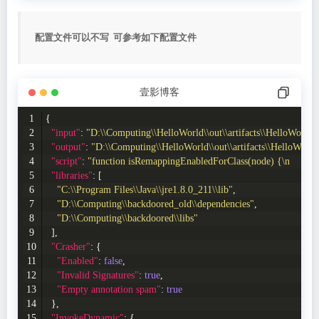
配置文件可以不写 可参考如下配置文件
壹影博客
{
"input"
: 
"D:\\Computing\\HelloWorld\\out\\artifacts\\HelloWorld_
"output"
: 
"D:\\Computing\\HelloWorld\\out\\artifacts\\HelloWorld
"script"
: 
"function isRemappingEnabledForClass(node) {\n    retur
"libraries"
: [
"C:\\Program Files\\Java\\jre1.8.0_211\\lib"
,
"D:\\Computing\\backdoored_old\\dependencies"
,
"D:\\Computing\\backdoored\\libs"
  ],
"Crasher"
: {
"Enabled"
: 
false
,
"Invalid Signatures"
: 
true
,
"Empty annotation spam"
: 
true
  },
"InvokeDynamic"
: {