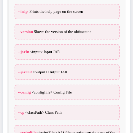
--help
Prints the help page on the screen
--version
Shows the version of the obfuscator
--jarIn
<input> Input JAR
--jarOut
<output> Output JAR
--config
<configFile> Config File
--cp
<classPath> Class Path
--scriptFile
<scriptFile> A JS file to script certain parts of the