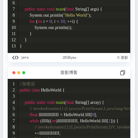
public
static
void
main
(
final
 String[] args)
{
        System.out.println(
"Hello World"
);
for
 (
int
 i = 
0
; i < 
10
; ++i) {
            System.out.println(i);
        }
    }
}
java
285Bytes
© 壹影
壹影博客
//加密后
public
class
HelloWorld
{
public
static
void
main
(
final
 String[] array)
{
// invokedynamic(1:(Ljava/io/PrintStream;Ljava/lang/String;)
float
 lllllllIlIllIII = HelloWorld.lllI[
0
];
while
 (llIll((
int
)lllllllIlIllIII, HelloWorld.lllI[
1
])) {
// invokedynamic(2:(Ljava/io/PrintStream;I)V, invokedynamic
            ++lllllllIlIllIII;