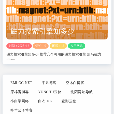
磁力搜索引擎知多少
时间：2025-4-6
评论：0
围观：16
实用网站
磁力搜索引擎知多少 推荐几个可用的磁力搜索引擎 黑马磁力
http...
EMLOG.NET
平凡博客
空木白博客
原梓番博客
YUNCHU云储
北陌网址导航
小白学网络
白衣INK
壹影云盘
羚羊公子博客